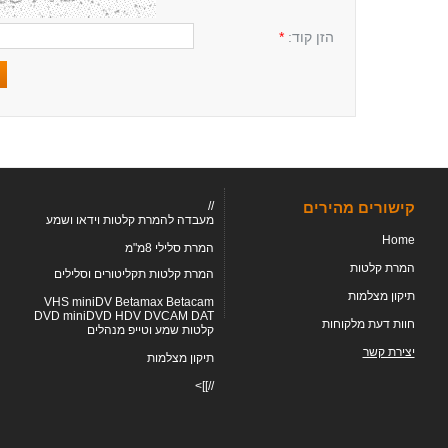
הזן קוד:
*
קישורים מהירים
//
מעבדה להמרת קלטות וידאו ושמע
Home
המרת סלילי 8מ"מ
המרת קלטות
המרת קלטות תקליטורים וסלילים
תיקון מצלמות
VHS miniDV Betamax Betacam
DVD miniDVD HDV DVCAM DAT
חוות דעת מלקוחות
קלטות שמע וטייפ מנהלים
יצירת קשר
תיקון מצלמות
//]]>