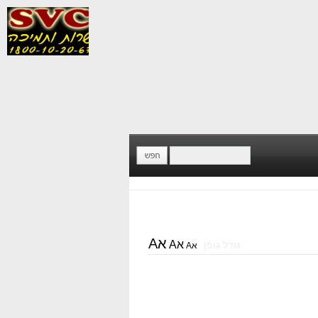
אA
אA
גודל גופן
אA